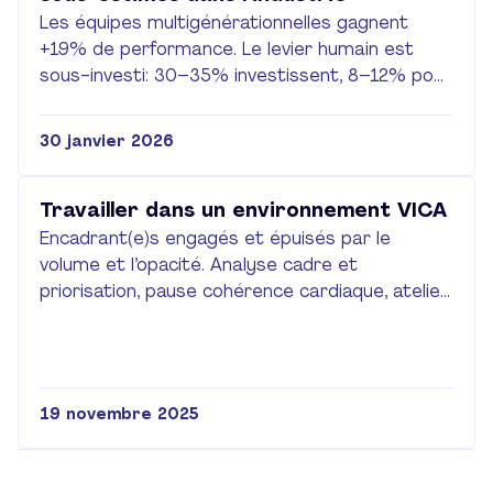
Les équipes multigénérationnelles gagnent
+19% de performance. Le levier humain est
sous-investi: 30–35% investissent, 8–12% pour
la diversité. Adoptez le management
intergénérationnel: synergies, mentorat
30 janvier 2026
réciproque, cohésion.
Travailler dans un environnement VICA
Encadrant(e)s engagés et épuisés par le
volume et l’opacité. Analyse cadre et
priorisation, pause cohérence cardiaque, atelier
de besoins. Apaisement partiel, leviers trouvés;
douleur persiste, VICA persiste.
19 novembre 2025